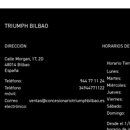
TRIUMPH BILBAO
DIRECCIÓN
HORARIOS DE
Calle Morgan, 17, 2D
Horario Tie
48014 Bilbao
España
Lunes:
Martes:
Teléfono:
944 77 11 24
Miércoles:
Teléfono
34944771122
Jueves:
móvil:
Viernes:
Correo
ventas@concesionariotriumphbilbao.es
Sábado:
electrónico:
Domingo:
Desde el 1/
horario de i