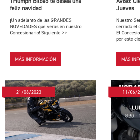
Triumph Bilbao te desea una
Aviso: Ci
feliz navidad
Jueves
¡Un adelanto de las GRANDES
Nuestro Ser
NOVEDADES que verás en nuestro
cerrado el 
Concesionario! Siguiente >>
El Concesio
por este ci
MÁS INFORMACIÓN
MÁS IN
21/06/2023
11/06/2