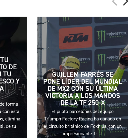
 TU
TO DE
 TU
GUILLEM FARRÉS SE
ESCO Y
PONE LÍDER DEL MUNDIAL
LA
DE MX2 CON SU ÚLTIMA
VICTORIA A LOS MANDOS
DE LA TF 250-X
 de forma
a con esta
El piloto barcelonés del equipo
s, elimina
Triumph Factory Racing ha ganado en
til de tu
el circuito británico de Foxhills, con un
impresionante 1- ...