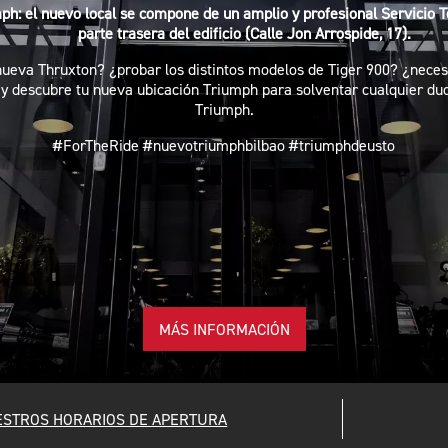
mph: el nuevo local se compone de un amplio y profesional Servicio T
parte trasera del edificio (Calle Jon Arrospide, 17).
ueva Thruxton? ¿probar los distintos modelos de Tiger 900? ¿necesi
 descubre tu nueva ubicación Triumph para solventar cualquier duda
Triumph.
#ForTheRide #nuevotriumphbilbao #triumphdeusto
MÁS INFORMACIÓN
ESTROS HORARIOS DE APERTURA