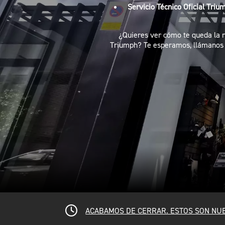
Servicio Técnico Oficial Triu
¿Quieres ver cómo te queda la n
Triumph? Te esperamos, llámanos y
ACABAMOS DE CERRAR. ESTOS SON NU