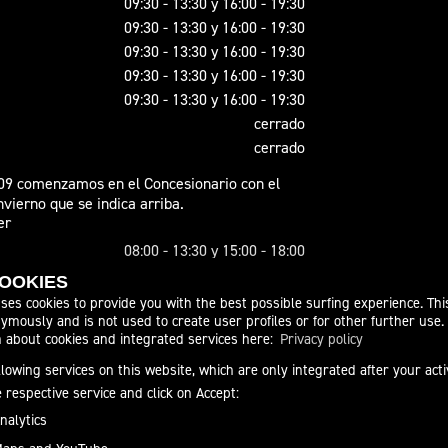
09:30 - 13:30 y 16:00 - 19:30
09:30 - 13:30 y 16:00 - 19:30
09:30 - 13:30 y 16:00 - 19:30
09:30 - 13:30 y 16:00 - 19:30
09:30 - 13:30 y 16:00 - 19:30
cerrado
cerrado
09 comenzamos en el Concesionario con el
nvierno que se indica arriba.
er
08:00 - 13:30 y 15:00 - 18:00
08:00 - 13:30 y 15:00 - 18:00
COOKIES
08:00 - 13:30 y 15:00 - 18:00
ses cookies to provide you with the best possible surfing experience. Thi
08:00 - 13:30 y 15:00 - 18:00
ymously and is not used to create user profiles or for other further use.
n about cookies and integrated services here:
Privacy policy
08:00 - 14:00
cerrado
lowing services on this website, which are only integrated after your act
cerrado
e respective service and click on Accept:
nalytics