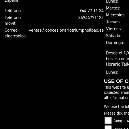
España
Lunes:
Martes:
Teléfono:
944 77 11 24
Miércoles:
Teléfono
34944771122
Jueves:
móvil:
Viernes:
Correo
ventas@concesionariotriumphbilbao.es
Sábado:
electrónico:
Domingo:
Desde el 1/
horario de i
Horario Tall
Lunes:
Martes:
USE OF 
Miércoles:
This website u
Jueves:
collected anon
all informatio
Viernes:
Sábado:
We use the fol
Domingo:
Please tick th
Google A